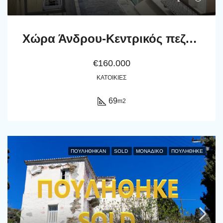
Χώρα Άνδρου-Κεντρικός πεζόδρομος: Διαμέρισμα 69 m2, 2ου-ορόφου
€160.000
ΚΑΤΟΙΚΊΕΣ
69
m2
ΠΟΥΛΉΘΗΚΑΝ
SOLD
ΜΟΝΑΔΙΚΌ
ΠΟΥΛΗΘΗΚΕ