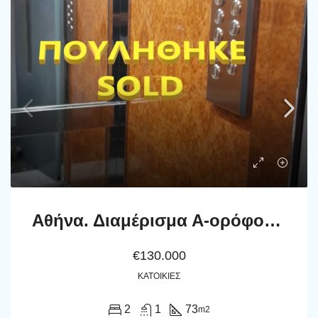
Αθήνα. Διαμέρισμα Α-ορόφου 73 μ2
€130.000
ΚΑΤΟΙΚΊΕΣ
2
1
73
m2