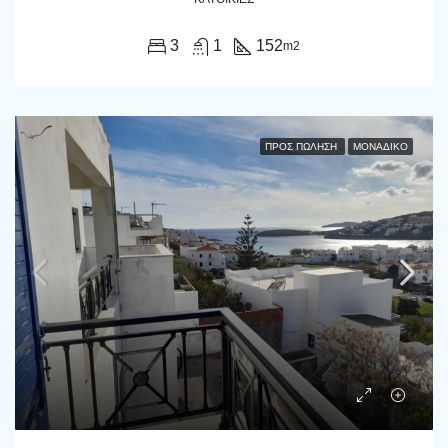
3
1
152
m2
ΠΡΟΣ ΠΏΛΗΣΗ
ΜΟΝΑΔΙΚΌ