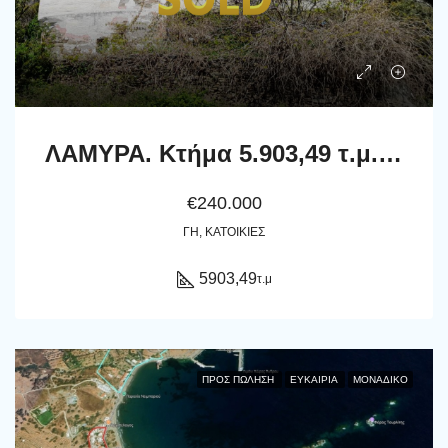
ΛΑΜΥΡΑ. Κτήμα 5.903,49 τ.μ. με παλιό αρχοντικό 367,49 τ.μ., γεώτρηση, ελιές, κλπ
€240.000
ΓΗ, ΚΑΤΟΙΚΊΕΣ
5903,49
τ.μ
ΠΡΟΣ ΠΏΛΗΣΗ
ΕΥΚΑΙΡΊΑ
ΜΟΝΑΔΙΚΌ