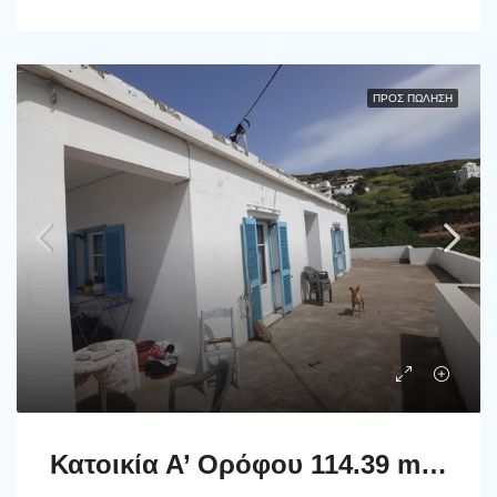
ΠΡΟΣ ΠΏΛΗΣΗ
Κατοικία Α’ Ορόφου 114.39 m2 με μεγάλη Βεράντα στον Πιτροφό Άνδρου