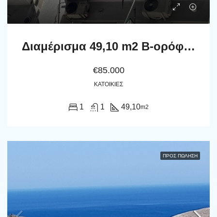
Διαμέρισμα 49,10 m2 Β-ορόφου, Μομφεράτου 65, Γκύζη, Αθήνα.
€85.000
ΚΑΤΟΙΚΊΕΣ
1
1
49,10
m2
ΠΡΟΣ ΠΏΛΗΣΗ