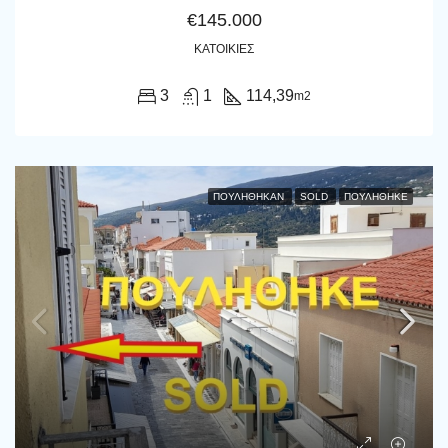
€145.000
ΚΑΤΟΙΚΊΕΣ
3
1
114,39
m2
ΠΟΥΛΉΘΗΚΑΝ
SOLD
ΠΟΥΛΗΘΗΚΕ