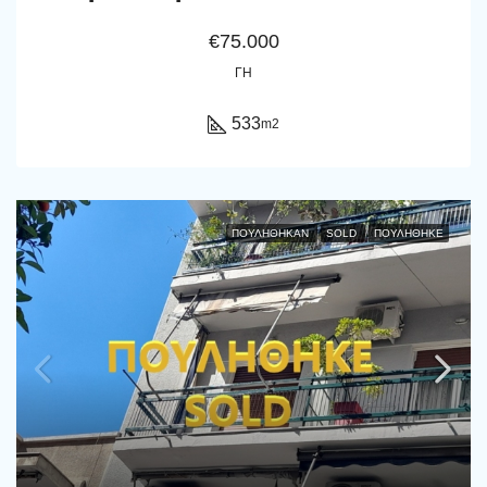
€75.000
ΓΗ
533
m2
ΠΟΥΛΉΘΗΚΑΝ
SOLD
ΠΟΥΛΗΘΗΚΕ