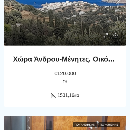
Χώρα Άνδρου-Μένητες. Οικόπεδο οικοδομήσιμο εμβαδού 1531,16 m2 με ωραία θέα θάλασσα και 18 ελαιόδενδρα.
€120.000
ΓΗ
1531,16
m2
ΠΟΥΛΉΘΗΚΑΝ
ΠΟΥΛΗΘΗΚΕ