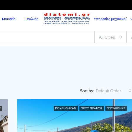
Μουσείο
Ξενώνας
Υπηρεσίες μηχανικού
All Cities
Sort by:
Default Order
Ε
ΠΟΥΛΉΘΗΚΑΝ
ΠΡΟΣ ΠΏΛΗΣΗ
ΠΟΥΛΗΘΗΚΕ