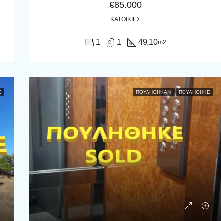
€85.000
ΚΑΤΟΙΚΊΕΣ
1
1
49,10
m2
Ε
ΠΟΥΛΉΘΗΚΑΝ
ΠΟΥΛΗΘΗΚΕ