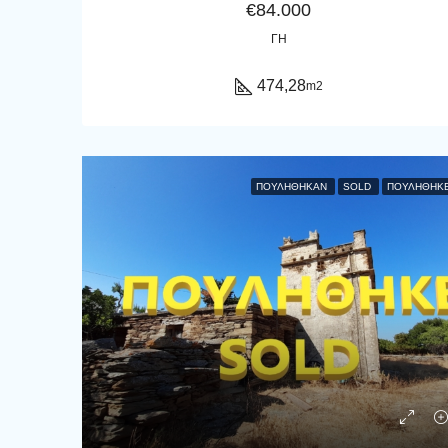
€84.000
ΓΗ
474,28
m2
ΠΟΥΛΉΘΗΚΑΝ
SOLD
ΠΟΥΛΗΘΗΚ