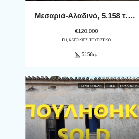
Μεσαριά-Αλαδινό, 5.158 τ.μ. με πέτρινο κονάκι 76,80 τ.μ., 38 ελαιόδενδρα, αλώνι και περιστεριώνα
€120.000
ΓΗ, ΚΑΤΟΙΚΊΕΣ, ΤΟΥΡΙΣΤΙΚΌ
5158
τ.μ.
ΠΟΥΛΉΘΗΚΑΝ
SOLD
ΠΟΥΛΗΘΗΚ