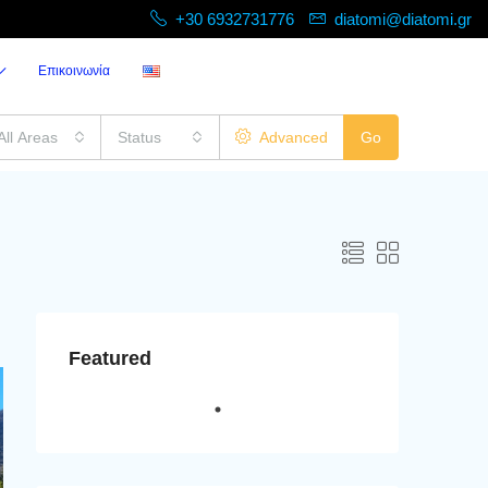
+30 6932731776
diatomi@diatomi.gr
Επικοινωνία
All Areas
Status
Advanced
Go
Featured