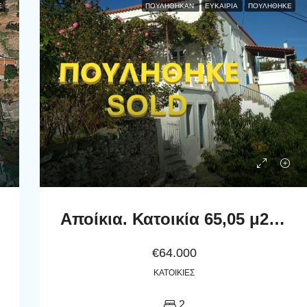
Ε
ΠΟΥΛΉΘΗΚΑΝ
ΕΥΚΑΙΡΊΑ
ΠΟΥΛΗΘΗΚΕ
Αποίκια. Κατοικία 65,05 μ2 με κατώγειο 86,24 μ2
€64.000
ΚΑΤΟΙΚΊΕΣ
2