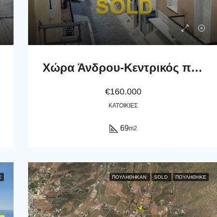
Χώρα Άνδρου-Κεντρικός πεζόδρομος: Διαμέρισμα 69 m2, 2ου-ορόφου
€160.000
ΚΑΤΟΙΚΊΕΣ
69
m2
Ε
ΠΟΥΛΉΘΗΚΑΝ
SOLD
ΠΟΥΛΗΘΗΚΕ