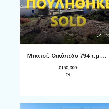
Μπατσί. Οικόπεδο 794 τ.μ. με εξαιρετική θέα
€160.000
ΓΗ