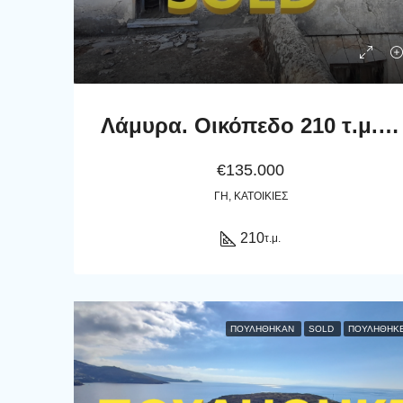
Λάμυρα. Οικόπεδο 210 τ.μ. με παλαιό αρχοντικό 305 τ.μ. και καταπληκτική θέα.
€135.000
ΓΗ, ΚΑΤΟΙΚΊΕΣ
210
τ.μ.
ΠΟΥΛΉΘΗΚΑΝ
SOLD
ΠΟΥΛΗΘΗΚ