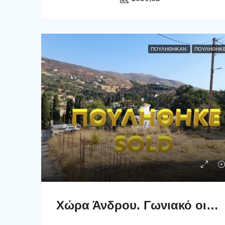
ΠΟΥΛΉΘΗΚΑΝ
ΠΟΥΛΗΘΗΚ
Χώρα Άνδρου. Γωνιακό οικόπεδο 474 μ2 σε πλεονεκτική θέση.