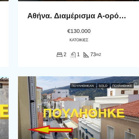
Αθήνα. Διαμέρισμα Α-ορόφου 73 μ2
€130.000
ΚΑΤΟΙΚΊΕΣ
2
1
73
m2
Ε
ΠΟΥΛΉΘΗΚΑΝ
SOLD
ΠΟΥΛΗΘΗΚΕ