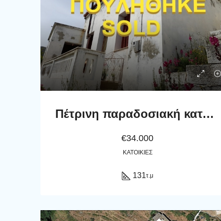
Πέτρινη παραδοσιακή κατοικία 131 τ.μ.
€34.000
ΚΑΤΟΙΚΊΕΣ
131
τ.μ