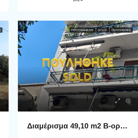
Ε
ΠΟΥΛΉΘΗΚΑΝ
SOLD
ΠΟΥΛΗΘΗΚΕ
Διαμέρισμα 49,10 m2 Β-ορόφου, Μομφεράτου 65, Γκύζη, Αθήνα.