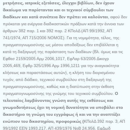
μετρήσεις, ιατρικές εξετάσεις, έλεγχοι βιβλίων, δεν έχουν
δικαίωμα να παρίστανται και οι τεχνικοί σύμβουλοι των
διαδίκων και κατά συνέπεια δεν πρέπει να καλούνται
, αφού δεν
πρόκειται για ενέργεια διαδικαστικών πράξεων κατά την έννοια των
άρθρων 382 παρ. 1 και 392 παρ. 2 ΚΠολΔ (ΑΠ 99/1992, ΑΠ
741/1974, ΑΠ 715/2006 ΝΟΜΟΣ). Για τη νομιμότητα, τέλος, της
πραγματογνωμοσύνης ως μέσου αποδείξεως δεν επιβάλλεται η
κατά τη διεξαγωγή της παράσταση των διαδίκων (Βλ. όμως και τις
Εφθεσ 2159/2005 Αρμ 2006,1017, ΕφΛαρ 63/2005 Δικογρ
2005,469, Εφθρ 325/1996 Αρμ 1996,1211 για την αναγκαιότητα
κλήσεως και παραστάσεως αυτών), η κλήση του διορισμένου
τυχόν, από διάδικο, τεχνικού συμβούλου στη διεξαγωγή της
πραγματογνωμοσύνης, καθώς και η διατύπωση στην έκθεση
πραγματογνωμοσύνης της γνώμης του τεχνικού συμβούλου.
Ο
τελευταίος λαμβάνοντας γνώση αυτής της εκθέσεως και
γνωμοδοτήσεως έχει τη νομική δυνατότητα να υποβάλει στο
δικαστήριο τη γνώμη του εγγράφως ή και να την αναπτύξει
ενώπιον του δικαστηρίου, προφορικώς (
ΚΠολΔ 392 παρ. 3, ΑΠ
99/1992 ΕΕΝ 1993,217, ΑΠ 439/1976 ΝοΒ 24,956, ΕφΔωδ