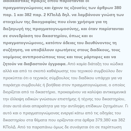
διαδικαστικές πράξεις όπου παρίστανται οι
πραγματογνώμονες και έχουν τις εξουσίες των άρθρων 380
παρ. 1 και 382 παρ. 2 ΚΠολΔ δηλ. να λαμβάνουν γνώση των
στοιχείων της δικογραφίας που είναι χρήσιμα για τη
διεξαγωγή της πραγματογνωμοσύνης, και όταν παρίστανται
σε συνεδρίαση του δικαστηρίου, όπως και οι
πραγματογνώμονες, κατόπιν άδειας του διευθύνοντος τη
συζήτηση, να υποβάλουν ερωτήσεις στους διαδίκους, τους
νομίμους αντιπροσώπους τους και τους μάρτυρες και να
ζητούν να διαβαστούν έγγραφα.
Από καμία διάταξη του κώδικα
αλλά και από το σκοπό καθιέρωσης του τεχνικού συμβούλου δεν
προκύπτει ότι ο τεχνικός σύμβουλος του διαδίκου υπάρχει για να
παράσχει συμβουλές ή βοήθεια στον πραγματογνώμονα, ο οποίος
διορίζεται από το δικαστήριο, προκειμένου να καλύψει αντικειμενικά
την έλλειψη ειδικών γνώσεων επιστήμης ή τέχνης του δικαστηρίου,
όταν αυτά είναι απαραίτητα για την αντίληψη επίδικων ζητημάτων. Γι
αυτό και ο πραγματογνώμονας ενεργεί κάτω από τις οδηγίες του
δικαστηρίου στα θέματα που ορίζονται στα άρθρα 379,380 και 382
ΚΠολΔ. Από τα παραπάνω όμως δε συνάγεται ότι σε περίπτωση