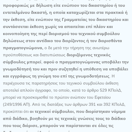
προφορικώς με δήλωση είτε ενώπιον του δικαστηρίου ή του
εντεταλμένου δικαστή, η οποία καταχωρίζεται στα πρακτικά ή
την έκθεση, είτε ενώπιον της Γραμματείας του δικαστηρίου και
συντάσσεται έκθεση χωρίς να απαιτείται επί πλέον και
κοινοποίηση της περί διορισμού του τεχνικού συμβούλου
δηλώσεως στον αντίδικο του διορίζοντος ή τον διορισθέντα
πραγματογνώμονα,
ο δε μετά την τήρηση της ανωτέρω
προϋποθέσεως και διατυπώσεως
διοριζόμενος τεχνικός
σύμβουλος
μπορεί
,
αφού ο πραγματογνώμονας υποβάλει την
γνωμοδότησή του και πριν συζητηθεί η υπόθεση να υποβάλει
και εγγράφως τη γνώμη του επί της γνωμοδοτήσεως
. Η
περιέχουσα τις παρατηρήσεις του τεχνικού συμβούλου έκθεση
αποτελεί απλούν έγγραφο, το οποίο, κατά το άρθρο 529 ΚΠολΔ,
μπορεί να προσκομισθεί το πρώτον ενώπιον του Εφετείου
(249/1996 ΑΠ). Από τις διατάξεις των άρθρων 391 και 392 ΚΠολΔ,
προκύπτει ότι
οι τεχνικοί σύμβουλοι, που διορίστηκαν νόμιμα
από διάδικο, βοηθούν με τις τεχνικές γνώσεις τους το διάδικο
που τους διόρισε, μπορούν να παρίστανται σε όλες τις