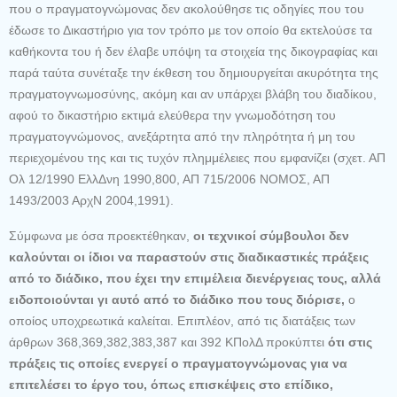
που ο πραγματογνώμονας δεν ακολούθησε τις οδηγίες που του
έδωσε το Δικαστήριο για τον τρόπο με τον οποίο θα εκτελούσε τα
καθήκοντα του ή δεν έλαβε υπόψη τα στοιχεία της δικογραφίας και
παρά ταύτα συνέταξε την έκθεση του δημιουργείται ακυρότητα της
πραγματογνωμοσύνης, ακόμη και αν υπάρχει βλάβη του διαδίκου,
αφού το δικαστήριο εκτιμά ελεύθερα την γνωμοδότηση του
πραγματογνώμονος, ανεξάρτητα από την πληρότητα ή μη του
περιεχομένου της και τις τυχόν πλημμέλειες που εμφανίζει (σχετ. ΑΠ
Ολ 12/1990 ΕλλΔνη 1990,800, ΑΠ 715/2006 ΝΟΜΟΣ, ΑΠ
1493/2003 ΑρχΝ 2004,1991).
Σύμφωνα με όσα προεκτέθηκαν,
οι τεχνικοί σύμβουλοι
δεν
καλούνται οι ίδιοι να παραστούν στις διαδικαστικές πράξεις
από το διάδικο, που έχει την επιμέλεια διενέργειας τους, αλλά
ειδοποιούνται γι αυτό από το διάδικο
που τους διόρισε,
ο
οποίος υποχρεωτικά καλείται. Επιπλέον, από τις διατάξεις των
άρθρων 368,369,382,383,387 και 392 ΚΠολΔ προκύπτει
ότι στις
πράξεις τις οποίες ενεργεί ο πραγματογνώμονας για να
επιτελέσει το έργο του, όπως επισκέψεις στο επίδικο,