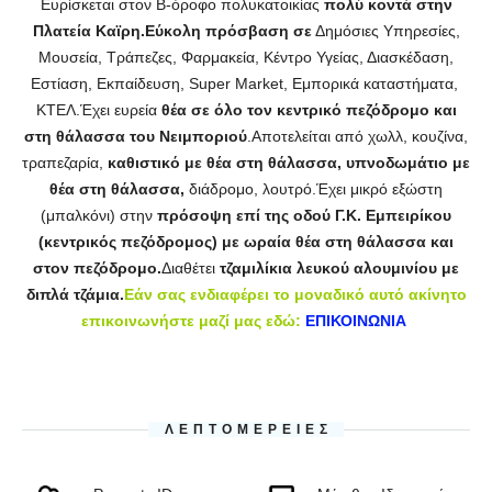
Ευρίσκεται στον Β-όροφο πολυκατοικίας
πολύ κοντά στην
Πλατεία Καϊρη.Εύκολη πρόσβαση σε
Δημόσιες Υπηρεσίες,
Μουσεία, Τράπεζες, Φαρμακεία, Κέντρο Υγείας, Διασκέδαση,
Εστίαση, Εκπαίδευση, Super Market, Εμπορικά καταστήματα,
ΚΤΕΛ.Έχει ευρεία
θέα σε όλο τον κεντρικό πεζόδρομο και
στη θάλασσα του Νειμποριού
.Αποτελείται από χωλλ, κουζίνα,
τραπεζαρία,
καθιστικό με θέα στη θάλασσα,
υπνοδωμάτιο με
θέα στη θάλασσα,
διάδρομο, λουτρό.Έχει μικρό εξώστη
(μπαλκόνι) στην
πρόσοψη επί της οδού Γ.Κ. Εμπειρίκου
(κεντρικός πεζόδρομος) με ωραία θέα στη θάλασσα και
στον πεζόδρομο.
Διαθέτει
τζαμιλίκια λευκού αλουμινίου με
διπλά τζάμια.
Εάν σας ενδιαφέρει το μοναδικό αυτό ακίνητο
επικοινωνήστε μαζί μας εδώ:
ΕΠΙΚΟΙΝΩΝΙΑ
ΛΕΠΤΟΜΈΡΕΙΕΣ