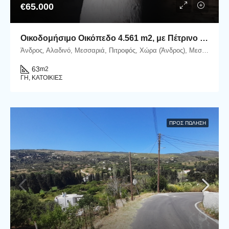
€65.000
Οικοδομήσιμο Οικόπεδο 4.561 m2, με Πέτρινο Κονάκι 63 m2, στη Μεσσαριά Άνδρου
Άνδρος, Αλαδινό, Μεσσαριά, Πιτροφός, Χώρα (Άνδρος), Μεσαριά-Αλαδινό, Δήμος Άνδρου, Περιφερειακή Ενότητα Άνδρου, Περιφέρεια Νοτίου Αιγαίου, Αποκεντρωμένη Διοίκηση Αιγαίου, 845 00, Ελλάδα
63
m2
ΓΗ, ΚΑΤΟΙΚΊΕΣ
ΠΡΟΣ ΠΏΛΗΣΗ