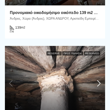
Προνομιακό οικοδομήσιμο οικόπεδο 139 m2 στην Χώρα Άνδρου.
Άνδρος, Χώρα (Άνδρος), ΧΩΡΑ ΑΝΔΡΟΥ, Αριστείδη Εμπειρίκου, Άνδρος, Δήμος Άνδρου, Περιφερειακή Ενότητα Άνδρου, Περιφέρεια Νοτίου Αιγαίου, Αποκεντρωμένη Διοίκηση Αιγαίου, 845 00, Ελλάδα
139
m2
ΓΗ
RESERVE
ΠΡΟΣ ΠΏΛΗΣΗ
RESERVED