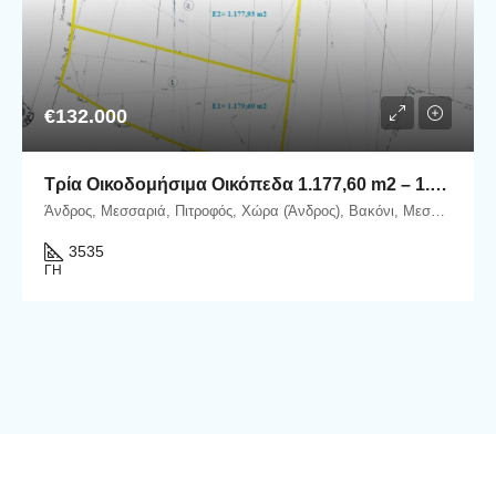
€132.000
Τρία Οικοδομήσιμα Οικόπεδα 1.177,60 m2 – 1.177,93 m2 – 1.179,69 m2 στη θέση Βακόνι, εντός του Οικισμού Μεσαριάς–Αλαδινού.
Άνδρος, Μεσσαριά, Πιτροφός, Χώρα (Άνδρος), Βακόνι, Μεσαριά, Δήμος Άνδρου, Περιφερειακή Ενότητα Άνδρου, Περιφέρεια Νοτίου Αιγαίου, Αποκεντρωμένη Διοίκηση Αιγαίου, 845 00, Ελλάδα
3535
ΓΗ