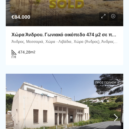
€84.000
Χώρα Άνδρου. Γωνιακό οικόπεδο 474 μ2 σε πλεονεκτική θέση.
Άνδρος, Μεσσαριά, Χώρα - Λιβάδια, Χώρα (Άνδρος), Άνδρος, Δήμος Άνδρου, Περιφερειακή Ενότητα Άνδρου, Περιφέρεια Νοτίου Αιγαίου, Αποκεντρωμένη Διοίκηση Αιγαίου, 845 00, Ελλάδα
474,28
m2
ΓΗ
ΠΡΟΣ ΠΏΛΗΣΗ