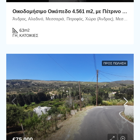
Οικοδομήσιμο Οικόπεδο 4.561 m2, με Πέτρινο Κονάκι 63 m2, στη Μεσσαριά Άνδρου
Άνδρος, Αλαδινό, Μεσσαριά, Πιτροφός, Χώρα (Άνδρος), Μεσαριά-Αλαδινό, Δήμος Άνδρου, Περιφερειακή Ενότητα Άνδρου, Περιφέρεια Νοτίου Αιγαίου, Αποκεντρωμένη Διοίκηση Αιγαίου, 845 00, Ελλάδα
63
m2
ΓΗ, ΚΑΤΟΙΚΊΕΣ
ΠΡΟΣ ΠΏΛΗΣΗ
€75.000