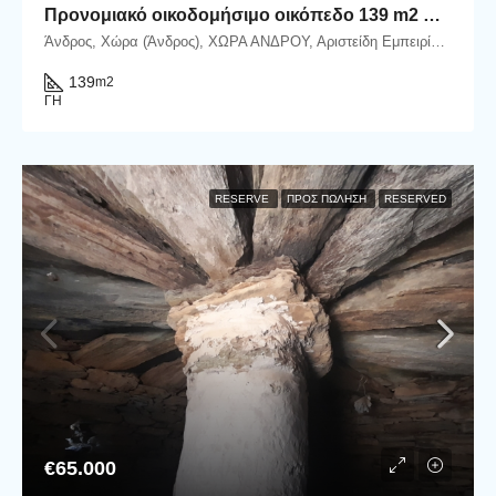
Προνομιακό οικοδομήσιμο οικόπεδο 139 m2 στην Χώρα Άνδρου.
Άνδρος, Χώρα (Άνδρος), ΧΩΡΑ ΑΝΔΡΟΥ, Αριστείδη Εμπειρίκου, Άνδρος, Δήμος Άνδρου, Περιφερειακή Ενότητα Άνδρου, Περιφέρεια Νοτίου Αιγαίου, Αποκεντρωμένη Διοίκηση Αιγαίου, 845 00, Ελλάδα
139
m2
ΓΗ
RESERVE
ΠΡΟΣ ΠΏΛΗΣΗ
RESERVED
€65.000