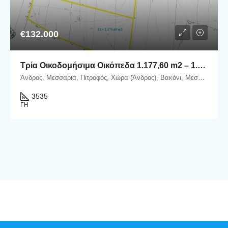
€132.000
Τρία Οικοδομήσιμα Οικόπεδα 1.177,60 m2 – 1.177,93 m2 – 1.179,69 m2 στη θέση Βακόνι, εντός του Οικισμού Μεσαριάς–Αλαδινού.
Άνδρος, Μεσσαριά, Πιτροφός, Χώρα (Άνδρος), Βακόνι, Μεσαριά, Δήμος Άνδρου, Περιφερειακή Ενότητα Άνδρου, Περιφέρεια Νοτίου Αιγαίου, Αποκεντρωμένη Διοίκηση Αιγαίου, 845 00, Ελλάδα
3535
ΓΗ