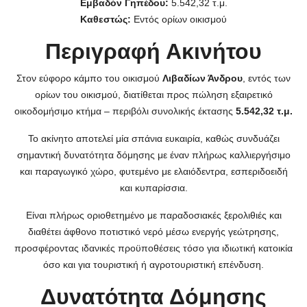
Εμβαδόν Γηπέδου:
5.542,32 τ.μ.
Καθεστώς:
Εντός ορίων οικισμού
Περιγραφή Ακινήτου
Στον εύφορο κάμπο του οικισμού
Λιβαδίων Άνδρου
, εντός των
ορίων του οικισμού, διατίθεται προς πώληση εξαιρετικό
οικοδομήσιμο κτήμα – περιβόλι συνολικής έκτασης
5.542,32 τ.μ.
Το ακίνητο αποτελεί μία σπάνια ευκαιρία, καθώς συνδυάζει
σημαντική δυνατότητα δόμησης με έναν πλήρως καλλιεργήσιμο
και παραγωγικό χώρο, φυτεμένο με ελαιόδεντρα, εσπεριδοειδή
και κυπαρίσσια.
Είναι πλήρως οριοθετημένο με παραδοσιακές ξερολιθιές και
διαθέτει άφθονο ποτιστικό νερό μέσω ενεργής γεώτρησης,
προσφέροντας ιδανικές προϋποθέσεις τόσο για ιδιωτική κατοικία
όσο και για τουριστική ή αγροτουριστική επένδυση.
Δυνατότητα Δόμησης