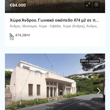
€84.000
Χώρα Άνδρου. Γωνιακό οικόπεδο 474 μ2 σε πλεονεκτική θέση.
Άνδρος, Μεσσαριά, Χώρα - Λιβάδια, Χώρα (Άνδρος), Άνδρος, Δήμος Άνδρου, Περιφερειακή Ενότητα Άνδρου, Περιφέρεια Νοτίου Αιγαίου, Αποκεντρωμένη Διοίκηση Αιγαίου, 845 00, Ελλάδα
474,28
m2
ΓΗ
ΠΡΟΣ ΠΏΛΗΣΗ