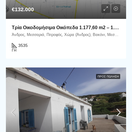
€132.000
Τρία Οικοδομήσιμα Οικόπεδα 1.177,60 m2 – 1.177,93 m2 – 1.179,69 m2 στη θέση Βακόνι, εντός του Οικισμού Μεσαριάς–Αλαδινού.
Άνδρος, Μεσσαριά, Πιτροφός, Χώρα (Άνδρος), Βακόνι, Μεσαριά, Δήμος Άνδρου, Περιφερειακή Ενότητα Άνδρου, Περιφέρεια Νοτίου Αιγαίου, Αποκεντρωμένη Διοίκηση Αιγαίου, 845 00, Ελλάδα
3535
ΓΗ
ΠΡΟΣ ΠΏΛΗΣΗ