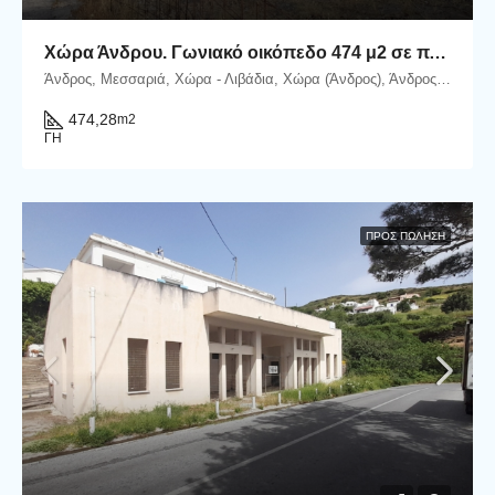
Χώρα Άνδρου. Γωνιακό οικόπεδο 474 μ2 σε πλεονεκτική θέση.
Άνδρος, Μεσσαριά, Χώρα - Λιβάδια, Χώρα (Άνδρος), Άνδρος, Δήμος Άνδρου, Περιφερειακή Ενότητα Άνδρου, Περιφέρεια Νοτίου Αιγαίου, Αποκεντρωμένη Διοίκηση Αιγαίου, 845 00, Ελλάδα
474,28
m2
ΓΗ
ΠΡΟΣ ΠΏΛΗΣΗ