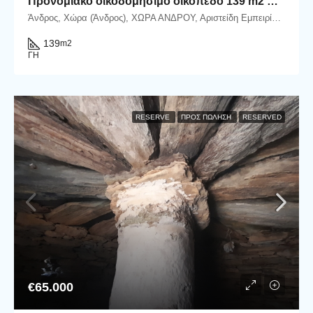
Προνομιακό οικοδομήσιμο οικόπεδο 139 m2 στην Χώρα Άνδρου.
Άνδρος, Χώρα (Άνδρος), ΧΩΡΑ ΑΝΔΡΟΥ, Αριστείδη Εμπειρίκου, Άνδρος, Δήμος Άνδρου, Περιφερειακή Ενότητα Άνδρου, Περιφέρεια Νοτίου Αιγαίου, Αποκεντρωμένη Διοίκηση Αιγαίου, 845 00, Ελλάδα
139
m2
ΓΗ
RESERVE
ΠΡΟΣ ΠΏΛΗΣΗ
RESERVED
€65.000