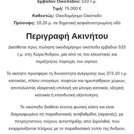
Εμβαδόν Οικοπέδου:
533 τ.μ.
Τιμή:
75.000 €
Καθεστώς:
Οικοδομήσιμο Οικόπεδο
Πρόσοψη:
18,20 μ. σε δημοτική ασφαλτοστρωμένη οδό
Περιγραφή Ακινήτου
Διατίθεται προς πώληση οικοδομήσιμο οικόπεδο εμβαδού 533
τ.μ. στη Χώρα Άνδρου, μία από τις πιο ελκυστικές και
περιζήτητες περιοχές του νησιού.
Το ακίνητο προσφέρει τη δυνατότητα ανέγερσης έως 373,10 τ.μ.
κατοικίας, πλέον υπογείων, σοφιτών και ημιυπαίθριων χώρων,
αποτελώντας εξαιρετική επιλογή για μόνιμη κατοικία, εξοχική
κατοικία ή επενδυτική αξιοποίηση.
Το οικόπεδο διαθέτει έντονη φυσική κλίση και είναι
διαμορφωμένο σε παραδοσιακές αναβαθμίδες (αιμασιές), με
πετρόχτιστους τοίχους αντιστήριξης από ξερολιθιά, που
εναρμονίζονται πλήρως με το παραδοσιακό τοπίο της Άνδρου.