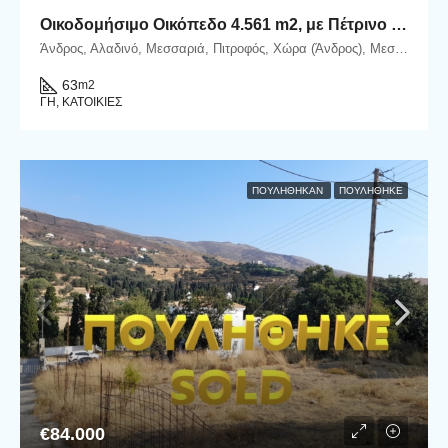
Οικοδομήσιμο Οικόπεδο 4.561 m2, με Πέτρινο Κονάκι 63 m2, στη Μεσσαριά Άνδρου
Άνδρος, Αλαδινό, Μεσσαριά, Πιτροφός, Χώρα (Άνδρος), Μεσαριά-Αλαδινό, Δήμος Άνδρου, Περιφερειακή Ενότητα Άνδρου, Περιφέρεια Νοτίου Αιγαίου, Αποκεντρωμένη Διοίκηση Αιγαίου, 845 00, Ελλάδα
63
m2
ΓΗ, ΚΑΤΟΙΚΊΕΣ
ΠΟΥΛΉΘΗΚΑΝ
ΠΟΥΛΗΘΗΚΕ
€84.000