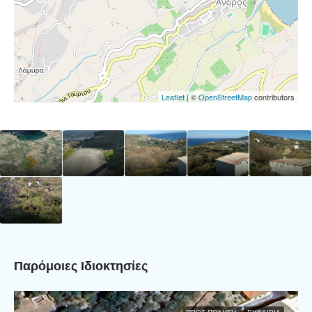
Leaflet
| ©
OpenStreetMap
contributors
Παρόμοιες Ιδιοκτησίες