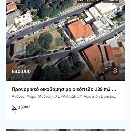
ΠΡΟΣ ΠΏΛΗΣΗ
ΕΥΚΑΙΡΊΑ
€40.000
Προνομιακό οικοδομήσιμο οικόπεδο 139 m2 στην Χώρα Άνδρου.
Άνδρος, Χώρα (Άνδρος), ΧΩΡΑ ΑΝΔΡΟΥ, Αριστείδη Εμπειρίκου, Άνδρος, Δήμος Άνδρου, Περιφερειακή Ενότητα Άνδρου, Περιφέρεια Νοτίου Αιγαίου, Αποκεντρωμένη Διοίκηση Αιγαίου, 845 00, Ελλάδα
139
m2
ΓΗ