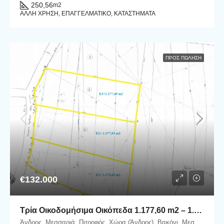
250,56
m2
ΆΛΛΗ ΧΡΉΣΗ, ΕΠΑΓΓΕΛΜΑΤΙΚΌ, ΚΑΤΑΣΤΉΜΑΤΑ
ΠΡΟΣ ΠΏΛΗΣΗ
€132.000
Τρία Οικοδομήσιμα Οικόπεδα 1.177,60 m2 – 1.177,93 m2 – 1.179,69 m2 στη θέση Βακόνι, εντός του Οικισμού Μεσαριάς–Αλαδινού.
Άνδρος, Μεσσαριά, Πιτροφός, Χώρα (Άνδρος), Βακόνι, Μεσαριά, Δήμος Άνδρου, Περιφερειακή Ενότητα Άνδρου, Περιφέρεια Νοτίου Αιγαίου, Αποκεντρωμένη Διοίκηση Αιγαίου, 845 00, Ελλάδα