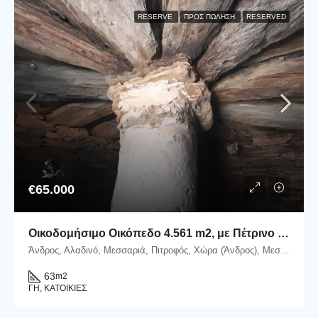
RESERVE
ΠΡΟΣ ΠΏΛΗΣΗ
RESERVED
€65.000
Οικοδομήσιμο Οικόπεδο 4.561 m2, με Πέτρινο Κονάκι 63 m2, στη Μεσσαριά Άνδρου
Άνδρος, Αλαδινό, Μεσσαριά, Πιτροφός, Χώρα (Άνδρος), Μεσαριά-Αλαδινό, Δήμος Άνδρου, Περιφερειακή Ενότητα Άνδρου, Περιφέρεια Νοτίου Αιγαίου, Αποκεντρωμένη Διοίκηση Αιγαίου, 845 00, Ελλάδα
63
m2
ΓΗ, ΚΑΤΟΙΚΊΕΣ