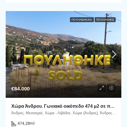
ΠΟΥΛΉΘΗΚΑΝ
ΠΟΥΛΗΘΗΚΕ
€84.000
Χώρα Άνδρου. Γωνιακό οικόπεδο 474 μ2 σε πλεονεκτική θέση.
Άνδρος, Μεσσαριά, Χώρα - Λιβάδια, Χώρα (Άνδρος), Άνδρος, Δήμος Άνδρου, Περιφερειακή Ενότητα Άνδρου, Περιφέρεια Νοτίου Αιγαίου, Αποκεντρωμένη Διοίκηση Αιγαίου, 845 00, Ελλάδα
474,28
m2