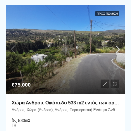
ΠΡΟΣ ΠΏΛΗΣΗ
€75.000
Χώρα Άνδρου. Οικόπεδο 533 m2 εντός των ορίων του οικισμού προσβάσιμο με αυτοκίνητο.
Άνδρος, Χώρα (Άνδρος), Άνδρος, Περιφερειακή Ενότητα Άνδρου, Περιφέρεια Νοτίου Αιγαίου, Αποκεντρωμένη Διοίκηση Αιγαίου, Ελλάδα
533
m2
ΓΗ