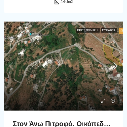
440
m2
ΠΡΟΣ ΠΏΛΗΣΗ
ΕΥΚΑΙΡΊΑ
Στον Άνω Πιτροφό. Οικόπεδο 1954 μ2 με ποτιστικό νερό και πανοραμική θέα στη θάλασσα.