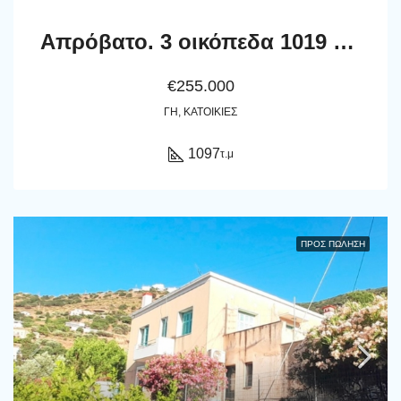
Απρόβατο. 3 οικόπεδα 1019 τ.μ, 1027 τ.μ, 1097 τ.μ, το ένα με παλαιά μονοκατοικία
€255.000
ΓΗ, ΚΑΤΟΙΚΊΕΣ
1097
τ.μ
ΠΡΟΣ ΠΏΛΗΣΗ