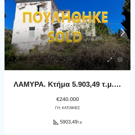
ΛΑΜΥΡΑ. Κτήμα 5.903,49 τ.μ. με παλιό αρχοντικό 367,49 τ.μ., γεώτρηση, ελιές, κλπ
€240.000
ΓΗ, ΚΑΤΟΙΚΊΕΣ
5903,49
τ.μ