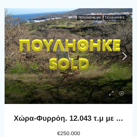
ΠΟΥΛΉΘΗΚΑΝ
ΠΟΥΛΗΘΗΚΕ
Χώρα-Φυρρόη. 12.043 τ.μ με πηγάδι & γεώτρηση.
€250.000