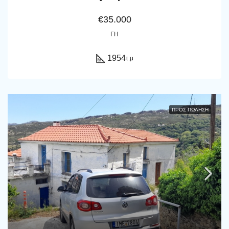
€35.000
ΓΗ
1954
τ.μ
ΠΡΟΣ ΠΏΛΗΣΗ