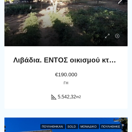
Λιβάδια. ΕΝΤΟΣ οικισμού κτήμα 5.542 m2 οικοδομήσιμο, με γεώτρηση και νερό
€190.000
ΓΗ
5.542,32
m2
ΠΟΥΛΉΘΗΚΑΝ
SOLD
ΜΟΝΑΔΙΚΌ
ΠΟΥΛΗΘΗΚΕ