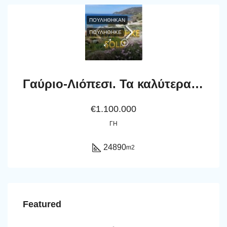
ΠΟΥΛΉΘΗΚΑΝ
ΠΟΥΛΗΘΗΚΕ
Γαύριο-Λιόπεσι. Τα καλύτερα 24.890 τ.μ. που φθάνουν μέχρι τη θάλασσα.
€1.100.000
ΓΗ
24890
m2
Featured