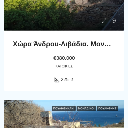
Χώρα Άνδρου-Λιβάδια. Μονοκατοικία 225 m2 σε περιβόλι 4.188 m2 με νερό.
€380.000
ΚΑΤΟΙΚΊΕΣ
225
m2
ΠΟΥΛΉΘΗΚΑΝ
ΜΟΝΑΔΙΚΌ
ΠΟΥΛΗΘΗΚΕ