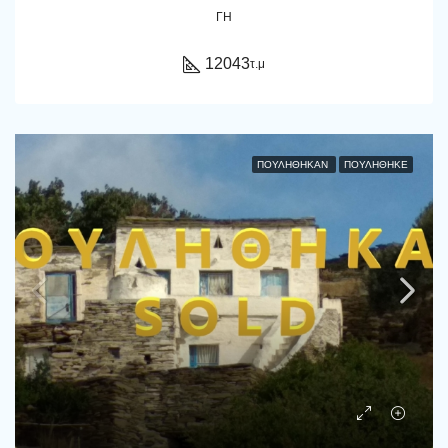
ΓΗ
12043
τ.μ
ΠΟΥΛΉΘΗΚΑΝ
ΠΟΥΛΗΘΗΚΕ