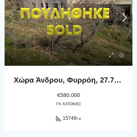
Χώρα Άνδρου, Φυρρόη, 27.749 τ.μ με κτίρια 264 τ.μ. με 2 γεωτρήσεις, πηγάδι και ελιές!
€580.000
ΓΗ, ΚΑΤΟΙΚΊΕΣ
15749
τ.μ