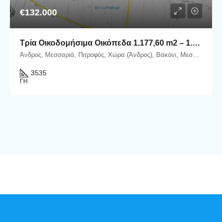
€132.000
Τρία Οικοδομήσιμα Οικόπεδα 1.177,60 m2 – 1.177,93 m2 – 1.179,69 m2 στη θέση Βακόνι, εντός του Οικισμού Μεσαριάς–Αλαδινού.
Άνδρος, Μεσσαριά, Πιτροφός, Χώρα (Άνδρος), Βακόνι, Μεσαριά, Δήμος Άνδρου, Περιφερειακή Ενότητα Άνδρου, Περιφέρεια Νοτίου Αιγαίου, Αποκεντρωμένη Διοίκηση Αιγαίου, 845 00, Ελλάδα
3535
ΓΗ