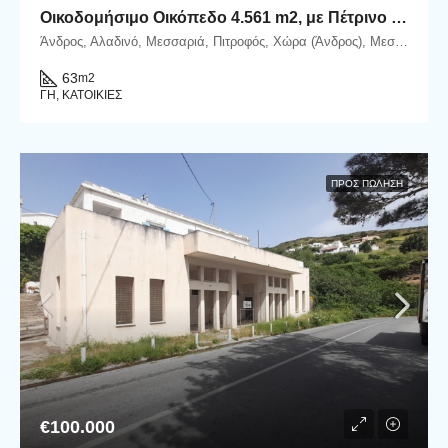
Οικοδομήσιμο Οικόπεδο 4.561 m2, με Πέτρινο Κονάκι 63 m2, στη Μεσσαριά Άνδρου
Άνδρος, Αλαδινό, Μεσσαριά, Πιτροφός, Χώρα (Άνδρος), Μεσαριά-Αλαδινό, Δήμος Άνδρου, Περιφερειακή Ενότητα Άνδρου, Περιφέρεια Νοτίου Αιγαίου, Αποκεντρωμένη Διοίκηση Αιγαίου, 845 00, Ελλάδα
63
m2
ΓΗ, ΚΑΤΟΙΚΊΕΣ
ΠΡΟΣ ΠΏΛΗΣΗ
€100.000