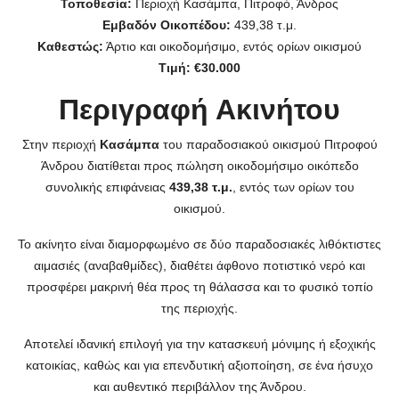
Τοποθεσία:
Περιοχή Κασάμπα, Πιτροφό, Άνδρος
Εμβαδόν Οικοπέδου:
439,38 τ.μ.
Καθεστώς:
Άρτιο και οικοδομήσιμο, εντός ορίων οικισμού
Τιμή:
€30.000
Περιγραφή Ακινήτου
Στην περιοχή
Κασάμπα
του παραδοσιακού οικισμού Πιτροφού
Άνδρου διατίθεται προς πώληση οικοδομήσιμο οικόπεδο
συνολικής επιφάνειας
439,38 τ.μ.
, εντός των ορίων του
οικισμού.
Το ακίνητο είναι διαμορφωμένο σε δύο παραδοσιακές λιθόκτιστες
αιμασιές (αναβαθμίδες), διαθέτει άφθονο ποτιστικό νερό και
προσφέρει μακρινή θέα προς τη θάλασσα και το φυσικό τοπίο
της περιοχής.
Αποτελεί ιδανική επιλογή για την κατασκευή μόνιμης ή εξοχικής
κατοικίας, καθώς και για επενδυτική αξιοποίηση, σε ένα ήσυχο
και αυθεντικό περιβάλλον της Άνδρου.