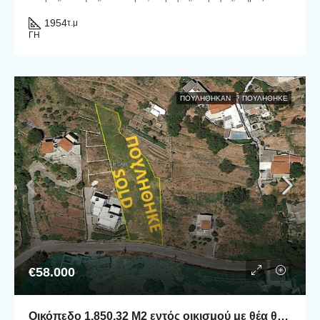
1954
τ.μ
ΓΗ
ΠΟΥΛΉΘΗΚΑΝ
ΠΟΥΛΗΘΗΚΕ
€58.000
Οικόπεδο 1.850,32 Μ2 εντός οικισμού με θέα θάλασσα.