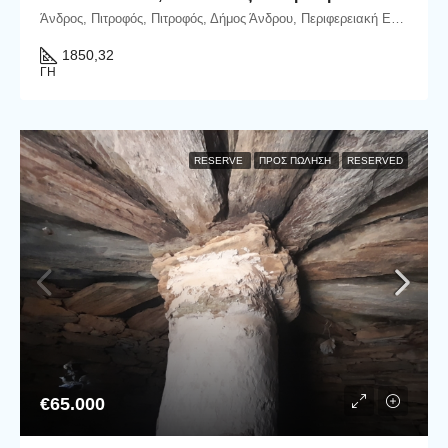
Άνδρος, Πιτροφός, Πιτροφός, Δήμος Άνδρου, Περιφερειακή Ενότητα Άνδρου, Περιφέρεια Νοτίου Αιγαίου, Αποκεντρωμένη Διοίκηση Αιγαίου, 845 00, Ελλάδα
1850,32
ΓΗ
RESERVE
ΠΡΟΣ ΠΏΛΗΣΗ
RESERVED
€65.000