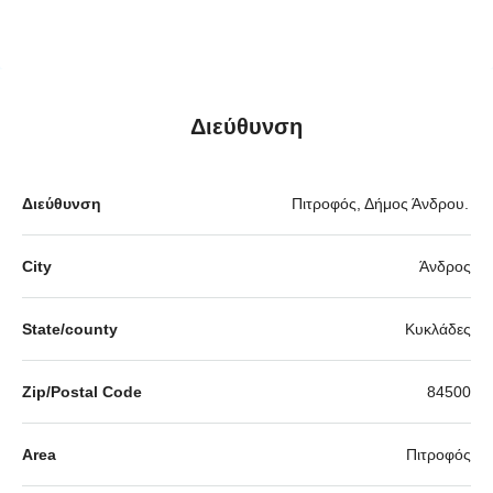
Διεύθυνση
Διεύθυνση
Πιτροφός, Δήμος Άνδρου.
City
Άνδρος
State/county
Κυκλάδες
Zip/Postal Code
84500
Area
Πιτροφός