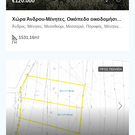
€120.000
Χώρα Άνδρου-Μένητες. Οικόπεδο οικοδομήσιμο εμβαδού 1531,16 m2 με ωραία θέα θάλασσα και 18 ελαιόδενδρα.
Άνδρος, Μένητες, Μεσαθούρι, Μεσσαριά, Πιτροφός, Μένητες, Δήμος Άνδρου, Περιφερειακή Ενότητα Άνδρου, Περιφέρεια Νοτίου Αιγαίου, Αποκεντρωμένη Διοίκηση Αιγαίου, 845 00, Ελλάδα
1531,16
m2
ΓΗ
ΠΡΟΣ ΠΏΛΗΣΗ