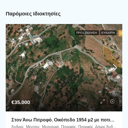
Παρόμοιες Ιδιοκτησίες
ΠΡΟΣ ΠΏΛΗΣΗ
ΕΥΚΑΙΡΊΑ
€35.000
Στον Άνω Πιτροφό. Οικόπεδο 1954 μ2 με ποτιστικό νερό και πανοραμική θέα στη θάλασσα.
Άνδρος, Μένητες, Μεσσαριά, Πιτροφός, Πιτροφός, Δήμος Άνδρου, Περιφερειακή Ενότητα Άνδρου, Περιφέρεια Νοτίου Αιγαίου, Αποκεντρωμένη Διοίκηση Αιγαίου, 845 00, Ελλάδα