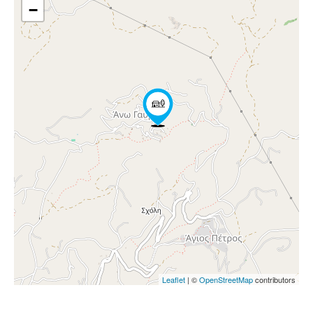
−
Leaflet
| ©
OpenStreetMap
contributors