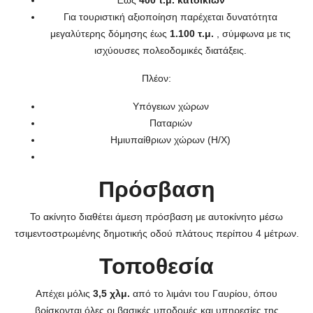
Έως
400 τ.μ. κατοικιών
Για τουριστική αξιοποίηση παρέχεται δυνατότητα
μεγαλύτερης δόμησης έως
1.100 τ.μ.
, σύμφωνα με τις
ισχύουσες πολεοδομικές διατάξεις.
Πλέον:
Υπόγειων χώρων
Παταριών
Ημιυπαίθριων χώρων (Η/Χ)
Πρόσβαση
Το ακίνητο διαθέτει άμεση πρόσβαση με αυτοκίνητο μέσω
τσιμεντοστρωμένης δημοτικής οδού πλάτους περίπου 4 μέτρων.
Τοποθεσία
Απέχει μόλις
3,5 χλμ.
από το λιμάνι του Γαυρίου, όπου
βρίσκονται όλες οι βασικές υποδομές και υπηρεσίες της