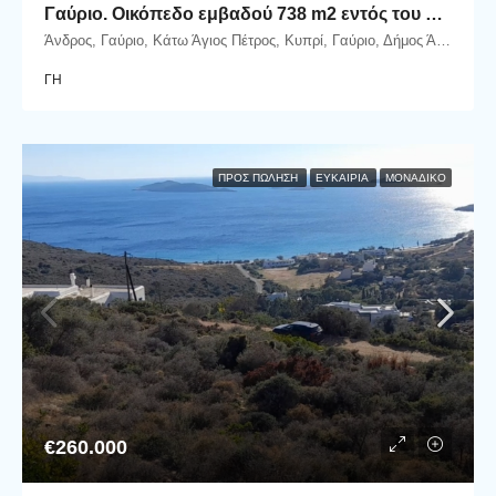
Γαύριο. Οικόπεδο εμβαδού 738 m2 εντός του οικισμού, με εξαιρετική θέα στη θάλασσα.
Άνδρος, Γαύριο, Κάτω Άγιος Πέτρος, Κυπρί, Γαύριο, Δήμος Άνδρου, Περιφερειακή Ενότητα Άνδρου, Περιφέρεια Νοτίου Αιγαίου, Αποκεντρωμένη Διοίκηση Αιγαίου, 845 01, Ελλάδα
ΓΗ
ΠΡΟΣ ΠΏΛΗΣΗ
ΕΥΚΑΙΡΊΑ
ΜΟΝΑΔΙΚΌ
€260.000