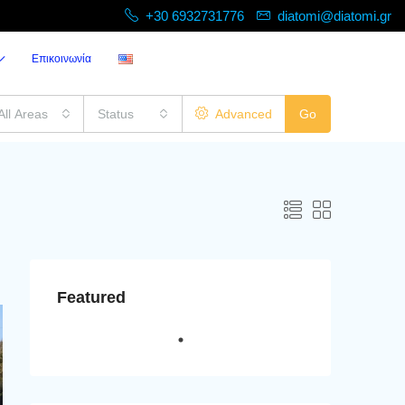
+30 6932731776
diatomi@diatomi.gr
Επικοινωνία
All Areas
Status
Advanced
Go
Featured