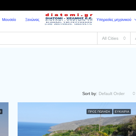
Μουσείο
Ξενώνας
Υπηρεσίες μηχανικού
All Cities
Sort by:
Default Order
D
ΠΡΟΣ ΠΏΛΗΣΗ
ΕΥΚΑΙΡΊΑ