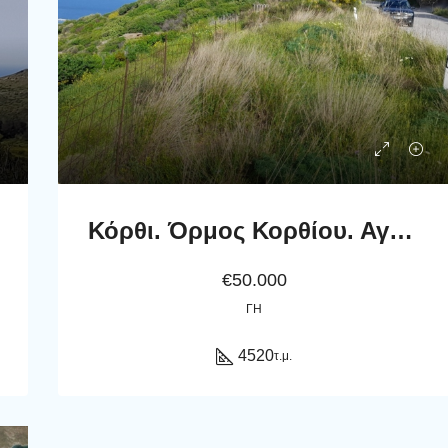
Κόρθι. Όρμος Κορθίου. Αγροτεμάχιο 4.520 τ.μ. με ωραία θέα στη θάλασσα και στον Όρμο.
€50.000
ΓΗ
4520
τ.μ.