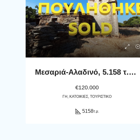
Μεσαριά-Αλαδινό, 5.158 τ.μ. με πέτρινο κονάκι 76,80 τ.μ., 38 ελαιόδενδρα, αλώνι και περιστεριώνα
€120.000
ΓΗ, ΚΑΤΟΙΚΊΕΣ, ΤΟΥΡΙΣΤΙΚΌ
5158
τ.μ.