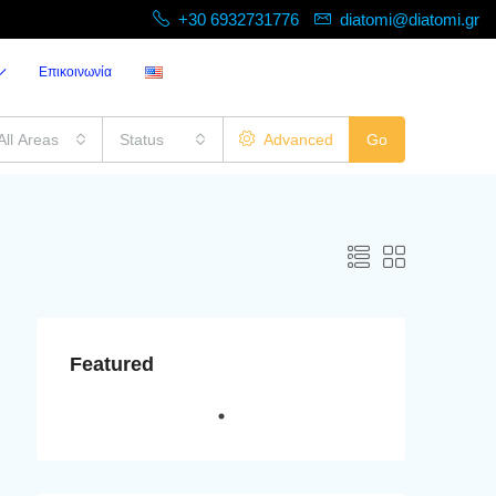
+30 6932731776
diatomi@diatomi.gr
Επικοινωνία
All Areas
Status
Advanced
Go
Featured