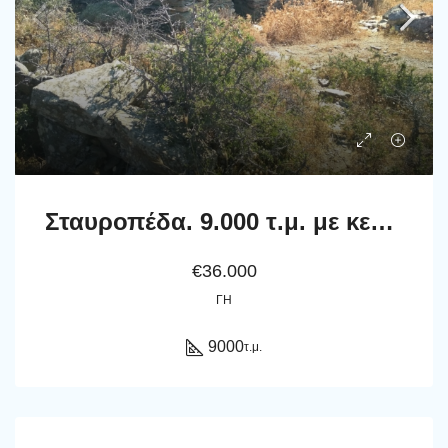
Σταυροπέδα. 9.000 τ.μ. με κελί 22 τ.μ.
€36.000
ΓΗ
9000
τ.μ.