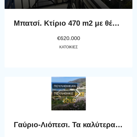
Μπατσί. Κτίριο 470 m2 με θέα θάλασσα, κατοικίες, κατάστημα και υπόγειο, σε οικόπεδο 600 m2
€620.000
ΚΑΤΟΙΚΊΕΣ
ΠΟΥΛΉΘΗΚΑΝ
ΠΟΥΛΗΘΗΚΕ
Γαύριο-Λιόπεσι. Τα καλύτερα 24.890 τ.μ. που φθάνουν μέχρι τη θάλασσα.