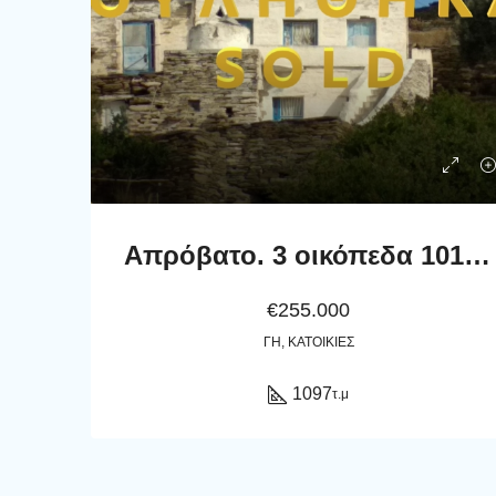
Απρόβατο. 3 οικόπεδα 1019 τ.μ, 1027 τ.μ, 1097 τ.μ, το ένα με παλαιά μονοκατοικία
€255.000
ΓΗ, ΚΑΤΟΙΚΊΕΣ
1097
τ.μ