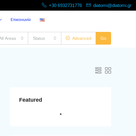
+30 6932731776
diatomi@diatomi.gr
Επικοινωνία
All Areas
Status
Advanced
Go
Featured