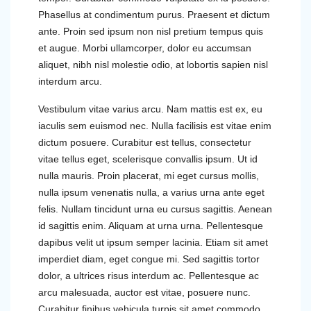
Phasellus at condimentum purus. Praesent et dictum
ante. Proin sed ipsum non nisl pretium tempus quis
et augue. Morbi ullamcorper, dolor eu accumsan
aliquet, nibh nisl molestie odio, at lobortis sapien nisl
interdum arcu.
Vestibulum vitae varius arcu. Nam mattis est ex, eu
iaculis sem euismod nec. Nulla facilisis est vitae enim
dictum posuere. Curabitur est tellus, consectetur
vitae tellus eget, scelerisque convallis ipsum. Ut id
nulla mauris. Proin placerat, mi eget cursus mollis,
nulla ipsum venenatis nulla, a varius urna ante eget
felis. Nullam tincidunt urna eu cursus sagittis. Aenean
id sagittis enim. Aliquam at urna urna. Pellentesque
dapibus velit ut ipsum semper lacinia. Etiam sit amet
imperdiet diam, eget congue mi. Sed sagittis tortor
dolor, a ultrices risus interdum ac. Pellentesque ac
arcu malesuada, auctor est vitae, posuere nunc.
Curabitur finibus vehicula turpis sit amet commodo.